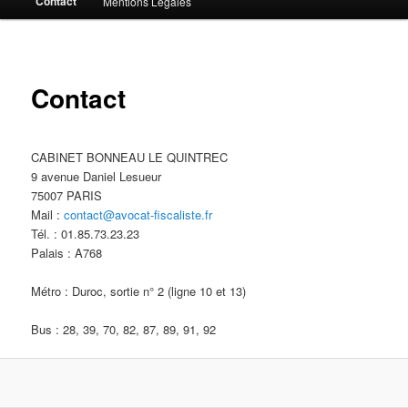
Contact
Mentions Légales
au
contenu
principal
Contact
CABINET BONNEAU LE QUINTREC
9 avenue Daniel Lesueur
75007 PARIS
Mail :
contact@avocat-fiscaliste.fr
Tél. : 01.85.73.23.23
Palais : A768
Métro : Duroc, sortie n° 2 (ligne 10 et 13)
Bus : 28, 39, 70, 82, 87, 89, 91, 92